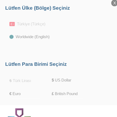
X
X
Lütfen Ülke (Bölge) Seçiniz
Türkiye (Türkçe)
Worldwide (English)
Lütfen Para Birimi Seçiniz
$
US Dollar
₺
Türk Lirası
€
Euro
£
British Pound