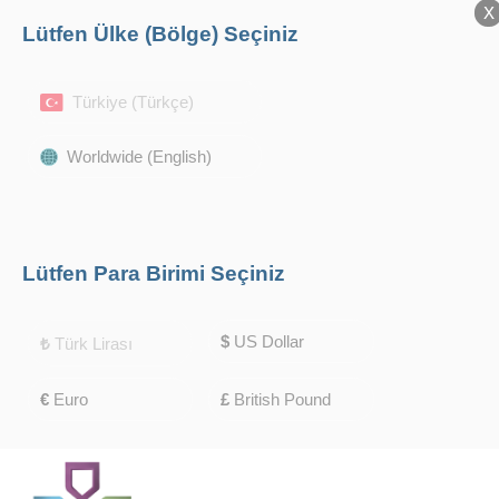
X
X
Lütfen Ülke (Bölge) Seçiniz
Türkiye (Türkçe)
Worldwide (English)
Lütfen Para Birimi Seçiniz
$
US Dollar
₺
Türk Lirası
€
Euro
£
British Pound